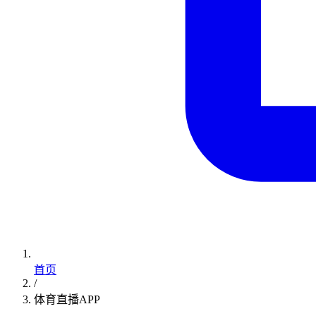
首页
/
体育直播APP